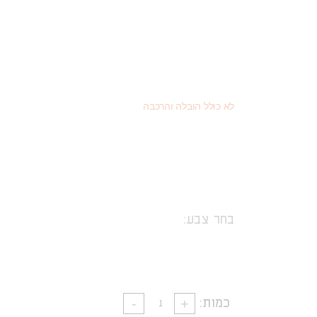
1,584
(כמוצר בודד - 20% הנחה)
₪
891
(או כמוצר שני - 55% הנחה)
₪
1,980
מחיר רגיל
₪
לא כולל הובלה והרכבה
בחר צבע:
כמות: