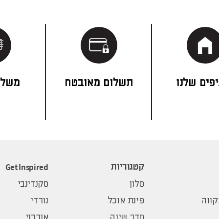
פים שלנו
תשלום מאובטח
משלו
Get Inspired
קטגוריות
סלון
סקנדינבי
ווה
פינת אוכל
נורדי
חדר שינה
אורבני