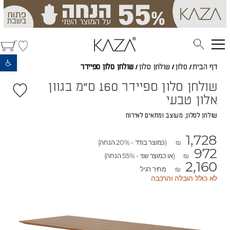
פתח סרגל נגישות
דף הבית
/
סלון
/
שולחן סלון
/
שולחן סלון ספיידר
שולחן סלון ספיידר 160 ס"מ בגוון
אלון טבעי
שולחן לסלון, מעוצב ומתאים לאירוח
1,728
(כמוצר בודד - 20% הנחה)
₪
972
(או כמוצר שני - 55% הנחה)
₪
2,160
מחיר רגיל
₪
לא כולל הובלה והרכבה