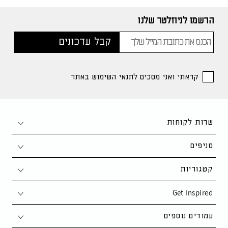
הרשמו לניוזלטר שלנו
קראתי ואני מסכים לתנאי השימוש באתר
שרות לקוחות
צור קשר
סניפים
1-700-50-80-90
חיפה
קטגוריות
support@kaza.co.il
פתח תקווה
Get Inspired
סלון
שאלות ותשובות
נתניה
פינת אוכל
סקנדינבי
עמודים נוספים