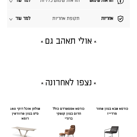
הוראות שימוש
הוראות שימוש כלליות
למד עוד
אחריות
תקופת אחריות
למד עוד
אולי תאהב גם
נצפו לאחרונה
כורסא שבא בגוון שחור
כורסא אמסטרדם כולל
שולחן אוכל רוקי 160
פרדייז
הדום בגוון קנטקי
ס"מ בגוון טרוורטין
ברנדי
רומא