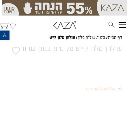
פתח סרגל נגישות
דף הבית
/
סלון
/
שולחן סלון
/
שולחן סלון קייט
שולחן סלון קייט 70 ס"מ בגוון שחור
1,400
(כמוצר בודד - 20% הנחה)
₪
788
(או כמוצר שני - 55% הנחה)
₪
1,750
מחיר רגיל
₪
לא כולל הובלה והרכבה