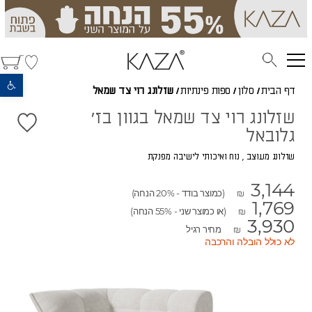
פתח סרגל נגישות
דף הבית
/
סלון
/
ספות פינתיות
/
שזלונג רוי צד שמאל
שזלונג רוי צד שמאל בגוון בז'
גלובאל
שזלונג מעוצב , נוח ואיכותי לישיבה מפנקת
3,144
(כמוצר בודד - 20% הנחה)
₪
1,769
(או כמוצר שני - 55% הנחה)
₪
3,930
מחיר רגיל
₪
לא כולל הובלה והרכבה