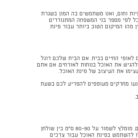
ות וחום, ואנו משתמשים בה המון בשגרת
וכל לפי מספר בני המשפחה המתגוררים
ן מהו המיקום הטוב ביותר עבור פינת
לאופי החיים בבית. אם הבית שלכם דוגל
להגיש את האוכל בנוחות לאורחים. אם אתם
תעצימו את העיצוב של פינת האוכל.
מנעו מחרקים מעופפים להפריע לכם בשעת
.
אם אתם גרים בדירה קטנה יחסית עם שניים-שלושה חדרים, רכשו פינת אוכל שתתפוס כמה שפחות מקום. מומלץ לשמור על 80-90 ס"מ בין שולחן
ו להשתמש בפינת האוכל עבור צרכים