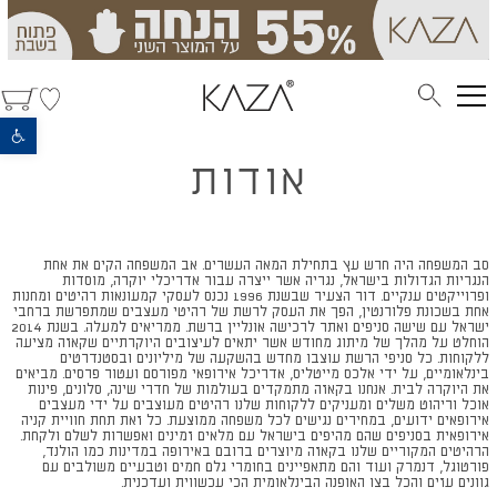
פתח סרגל נגישות
אודות
סב המשפחה היה חרש עץ בתחילת המאה העשרים. אב המשפחה הקים את אחת
הנגריות הגדולות בישראל, נגריה אשר ייצרה עבור אדריכלי יוקרה, מוסדות
ופרוייקטים ענקיים. דור הצעיר שבשנת 1996 נכנס לעסקי קמעונאות רהיטים ומחנות
אחת בשכונת פלורנטין, הפך את העסק לרשת של רהיטי מעצבים שמתפרשת ברחבי
ישראל עם שישה סניפים ואתר לרכישה אונליין ברשת. ממריאים למעלה. בשנת 2014
הוחלט על מהלך של מיתוג מחודש אשר יתאים לעיצובים היוקרתיים שקאזה מציעה
ללקוחות. כל סניפי הרשת עוצבו מחדש בהשקעה של מיליונים ובסטנדרטים
בינלאומיים, על ידי אלכס מייטליס, אדריכל אירופאי מפורסם ועטור פרסים. מביאים
את היוקרה לבית. אנחנו בקאזה מתמקדים בעולמות של חדרי שינה, סלונים, פינות
אוכל וריהוט משלים ומעניקים ללקוחות שלנו רהיטים מעוצבים על ידי מעצבים
אירופאים ידועים, במחירים נגישים לכל משפחה ממוצעת. כל זאת תחת חוויית קניה
אירופאית בסניפים שהם מהיפים בישראל עם מלאים זמינים ואפשרות לשלם ולקחת.
הרהיטים המקוריים שלנו בקאזה מיוצרים ברובם באירופה במדינות כמו הולנד,
פורטוגל, דנמרק ועוד והם מתאפיינים בחומרי גלם חמים וטבעיים משולבים עם
גוונים עזים והכל בצו האופנה הבינלאומית הכי עכשווית ועדכנית.