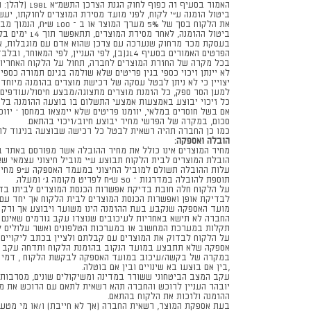
האמור בסעיף זה כפוף לחוק הגנת הצרכן התשמ״א 1981 (להלן: החוק).
ביטול הזמנה ע"י לקוח, לפני מועד מסירת המוצרים לחזקתו, י
את הלקוח בסך של 5% מערך המוצר או ב – 100 ש"ח, הנמוך מביניהם,
ביטול ההזמנה, לאחר מסירת המוצרים, תתאפשר תוך 14 ימים בלבד מיום קבלת המוצרים ולאחר קבלת הודעת הלקוח בכתב בדבר רצונו בביטול ההזמנה ,
בעסקת מכר מרחוק שנערכה עם צרכן שהוא אדם עם מוגבלות, אז
הפרטים האמורים בסעיף 14ג(ב), לפי העניין, לפי המאוחר, ובלבד שההתקשרות בעסקה כללה שיחה בין העוסק לצרכן, ובכלל זה שיחה באמצעות תקשורת אלקטרונית.
בכל מקרה של החזרת המוצרים לחברה, תחול על הלקוח האחריות 
לא יינתן זיכוי כספי בגין פריטים שלא שולמה בגינם תמורה כספית
יצויין כי לא ניתן לבטל עסקה של רכישת מוצרים בהזמנה מיוחדת
למען הסר ספק, כל הזמנת מוצרים מתצוגה/מבצע חיסול/עודפים,
כל זיכוי יבוצע באמצעות אמצעי התשלום בו בוצעה ההזמנה בל
אם בשל חוסרים במלאי, יוזמנו פריטים שלא יימצאו במחסן – יזו
סכום, במקרה של הפרשי מחיר יבוצע חיוב/זיכוי בהתאם.
כמו כן החברה תהיה רשאית לבטל כל רכישה שבוצעה בניגוד להו
הובלה ואספקה:
מחיר המוצרים אינו כולל את מחיר ההובלה אשר מפורסם באתר ב
הובלת המוצרים לבית הלקוח תבוצע ע"י מוביל חיצוני עצמאי שא
עלות ההובלה תשולם למוביל החיצוני במעמד האספקה ע"פ מחיר
תוספת להובלה במדרגות – 50 ש"ח לפריט מקומה ג' ומעלה.
על הלקוח חלה חובת בדיקת אפשרות הכנסת המוצרים לביתו בדרך 
לבדיקת אופן ואפשרות הכנסת המוצרים לבית הלקוח אך יחד עם זא
מועד האספקה שנקבע בעת ההזמנה הינו משוער ויבוצע אך ורק ל
החברה לא תישא באחריות לעיכובים שנוצרו עקב גורמים שאינם ב
תקלות במערכת המחשוב או במערכות הטלפונים ואשר עלולים ל
על הלקוח לבדוק את המוצרים עם קבלתם ולציין בכתב ליקויים 
אספקה שלא תתבצע במועד הנקוב בהזמנת הלקוח ותדחה עקב בקשה/עיכוב מצד 
במקרה של בקשה/עיכוב במועד האספקה לבקשת הלקוח , דמי האחס
,בין אם בוצעו בא שינויים ובין אם בוטלה.
עקב המצב הביטחוני ששורר במדינה ומשיקולים שונים, מסרבות ל
יובהר העניין לרוכש והחברה תהא רשאית לתאם עם הרוכש את מס
ההזמנה ולזכות את הלקוח בהתאם.
בעת אספקת המוצר, רשאית החברה (אך לא חייבת) ו/או מי מטע