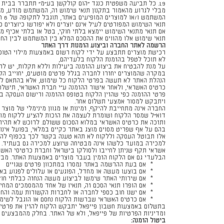
19. כל תביעה משפטית כנגד "הום קולקשן בע"מ" תתברר בבית משפט בת"א או באזור המרכז בלבד
מבלי לגרוע מהאמור בתקנון תנאי שימוש זה, המשתמש מודע, מס
המשתמש ו/או למוצרים המופיעים באתר, תוגבל לתקופה של 6 חודשים וכלל הצדדים רואים בכך כהסכם לתקופת ההתיישנות כמשמעו בסעיף 19 לחוק ההתיישנות, תשי"ח-1958.
תנאי השימוש המפורטים לעיל אינם יוצרים ולא יפורשו כיוצרים 
אם תנאי מתנאי השימוש יימצא בלתי חוקי, בטל או בלתי אכיף מכ
תנאי שימוש אלו מהווים את ההסכם המלא בין המשתמש לבין החב
הרשמה לאתר החברה וביצוע הזמנות דרך האתר
רכישת מוצרים תתבצע על ידי לקוח רשום באמצעות מילוי הטופס 
לא תוכל לטפל בהזמנת הלקוח בלעדיהם,
על מנת להבטיח את ביצוע ההזמנה ביעילות וללא תקלות, יש לה
במקרה שהמוצרים יחזרו לחברה בגלל פרטים מוטעים, יחוייב הלק
הנהלת האתר לא תעשה בפרטי הלקוח כל שימוש, אלא בהתאם למד
כרטיס האשראי, ולאחר אישור ההזמנה ע״י חברת האשראי, תישל
פרטי ההזמנה כפי שהזין הלקוח בטופס ההזמנה ורישום העסקה ב
ויתבקש למסור אמצעי תשלום אחר.
החברה אינה מתחייבת להיקף, זמינות או מגוון מינימלי של מוצ
דוא"ל שמסר הלקוח ושומרת לעצמה את הזכות להציע ללקוח מוצר
ותזכה את כרטיס האשראי במלוא הסכום ששולם. לרוכש לא תהיה כל 
בהם על אף שפריט מסוים מוצג באתר כקיים במלאי, בפועל אינו 
אלו תבוטל העסקה וללקוח לא תהא טענה בקשר לכך בכפוף להשבת
למכירה במועד כלשהו אינה מבטיחה שיוצע למכירה גם בעתיד. 
אשראי תקף שניתן לחייבו ולסולקו בישראל וחברת כרטיסי האש
הבלעדי גם אם הלקוח הזמין בעבר מוצרים באמצעות האתר. מב
* אם בעת ההרשמה באתר נמסרו במתכוון פרטים שגויים
* אם בוצעו מעשה או מחדל, הפוגעים או עלולים לפגוע באתר
* אם שירותי האתר שימשו לביצוע מעשה הנחזה כבלתי חוקי על
* אם הופרו תנאי הסכם זה, תנאיו של אחד מהמסמכים המחייבי
* אם ישנו חוב כספי לחברה או לחברות הקשורות עמה והחוב
* אם כרטיס האשראי שברשות הלקוח נחסם או הוגבל לשימו
בתשלום באמצעות חשבון פייפאל יתבקש הלקוח להזין את פרטי 
ומדיניות הפרטיות של פייפאל, ולא של האתר. בחלק מהמבצעים
ביטול הזמנה: