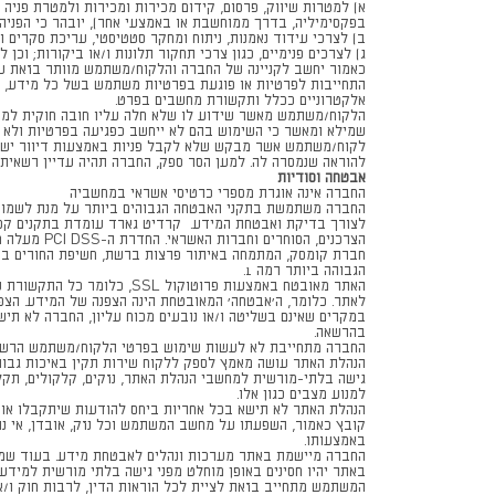
א) למטרות שיווק, פרסום, קידום מכירות ומכירות ולמטרת פני
בפקסימיליה, בדרך ממוחשבת או באמצעי אחר), יובהר כי הפני
ב) לצרכי עידוד נאמנות, ניתוח ומחקר סטטיסטי, עריכת סקרים ו
אלקטרוניים ככלל ותקשורת מחשבים בפרט.
הלקוח/משתמש מאשר שידוע לו שלא חלה עליו חובה חוקית למסו
שמילא ומאשר כי השימוש בהם לא ייחשב כפגיעה בפרטיות ולא יז
להוראה שנמסרה לה. למען הסר ספק, החברה תהיה עדיין רשאית
אבטחה וסודיות
החברה אינה אוגרת מספרי כרטיסי אשראי במחשביה
החברה משתמשת בתקני האבטחה הגבוהים ביותר על מנת לשמור 
הצרכנים, 
חברת קומסק, המתמחה באיתור פרצות ברשת, חשיפת החורים במע
הגבוהה ביותר רמה 1.
האתר מאובטח באמצעות פרוט
לאתר. כלומר, ה'אבטחה' המאובטחת הינה הצפנה של המידע. הצפנ
במקרים שאינם בשליטה ו/או נובעים מכוח עליון, החברה לא תיש
בהרשאה.
החברה מתחייבת לא לעשות שימוש בפרטי הלקוח/משתמש הרשומי
הנהלת האתר עושה מאמץ לספק ללקוח שירות תקין באיכות גבוהה.
גישה בלתי-מורשית למחשבי הנהלת האתר, נזקים, קלקולים, תקל
למנוע מצבים כגון אלו.
הנהלת האתר לא תישא בכל אחריות ביחס להודעות שיתקבלו או 
קובץ כאמור, השפעתו על מחשב המשתמש וכל נזק, אובדן, אי נוח
באמצעותו.
החברה מיישמת באתר מערכות ונהלים לאבטחת מידע. בעוד שמער
באתר יהיו חסינים באופן מוחלט מפני גישה בלתי מורשית למידע
המשתמש מתחייב בזאת לציית לכל הוראות הדין, לרבות חוק ו/או 