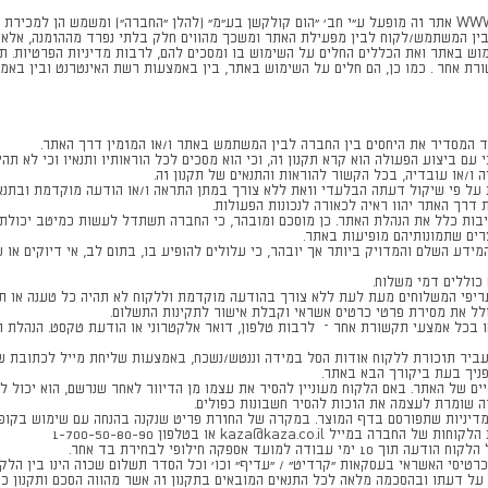
ברוכים הבאים לאתר KAZA אשר פעיל בכתובת WWW.KAZA.CO.IL אתר זה מופעל ע"י חב' "הום קולקשן בע"מ" (להלן "הח
 בין המשתמש/לקוח לבין מפעילת האתר ומשכך מהווים חלק בלתי נפרד מההזמנה, אל
וש באתר ואת הכללים החלים על השימוש בו ומסכים להם, לרבות מדיניות הפרטיות. ת
רת אחר . כמו כן, הם חלים על השימוש באתר, בין באמצעות רשת האינטרנט ובין באמ
עם ביצוע הפעולה הוא קרא תקנון זה, וכי הוא מסכים לכל הוראותיו ותנאיו וכי לא תהי
 ו/או עובדיה, בכל הקשור להוראות והתנאים של תקנון זה.
מידע השלם והמדויק ביותר אך יובהר, כי עלולים להופיע בו, בתום לב, אי דיוקים או
עריפי המשלוחים מעת לעת ללא צורך בהודעה מוקדמת וללקוח לא תהיה כל טענה או 
ל את מסירת פרטי כרטיס אשראי וקבלת אישור לתקינות התשלום.
או בכל אמצעי תקשורת אחר – לרבות טלפון, דואר אלקטרוני או הודעת טקסט. הנהלת 
העביר תזכורת ללקוח אודות הסל במידה וננטש/נשכח, באמצעות שליחת מייל לכתובת ש
פניך בעת ביקורך הבא באתר.