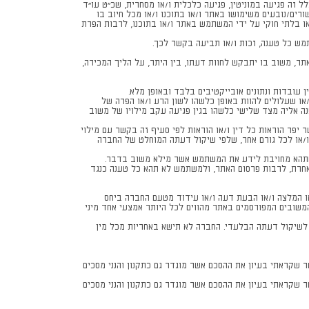
ל זה פגיעה במוניטין, פגיעה כלכלית ו/או מסחרית, שכ"ט עו"ד
ים/נובעים משימושו באתר ו/או בתוכנו ו/או מכל חיוב בו
או בלתי חוקי על ידי המשתמש באתר ו/או בתוכנו, לרבות הפרת
מש כל טענה, זכות ו/או תביעה בקשר לכך.
, משוב בו יתבקש לחוות דעתו, בין היתר, על הליך המכירה,
 עובדות ונתונים אובייקטיבים בלבד ובאופן מלא.
או שעלולים להוות באופן כלשהו לשון הרע ו/או הפרה של
ה אליה מצד שלישי כלשהו בגין פגיעה עקב מילויו של משוב
יפר הוראות כל דין ו/או הוראות לפי סעיף זה בקשר עם מילוי
או לכל גורם אחר, שלפי שיקול דעתה המוחלט של החברה
לי שתהא מחויבת לידע את המשתמש אשר מילא משוב בדבר.
 אחרת, לרבות פרסום האתר, ולמשתמש לא תהא כל טענה כנגד
או המלצה ו/או הבעת דעה ו/או עידוד מטעם החברה ביחס
 המשובים המפורסמים באתר מהווים לכל היותר אמצעי אחד מיני
ם (AS IS), מבלי לבדוק את אמיתותם ו/או דיוקם בהתאם לשיקול דעתה הבלעדי. החברה לא תישא באחריות מכל מין
רור ניתן לפנות ישירות לשרות הלקוחות של החברה במייל kaza@kaza.co.il או בטלפון 1-700-50-80-90 הריני לאשר שקראתי בעיון את ההסכם אשר מוגדר גם כתקנון והנני מסכים
 שקראתי בעיון את ההסכם אשר מוגדר גם כתקנון והנני מסכים