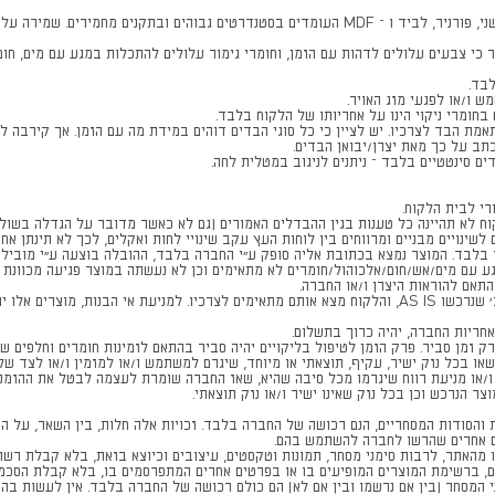
מוצרי הום קולקשן בע"מ מיוצרים מחומרים שונים וביניהם עץ גושני, פורניר, לביד ו – MDF העומדים בסטנ
י צבעים עלולים לדהות עם הזמן, וחומרי גימור עלולים להתכלות במגע עם מים, חומרים
בד.
ש ו/או לפגעי מזג האויר.
בחומרי ניקוי הינו על אחריותו של הלקוח בלבד.
אמת הבד לצרכיו. יש לציין כי כל סוגי הבדים דוהים במידת מה עם הזמן. אך קירבה ל
תב על כך מאת יצרן/יבואן הבדים.
ים סינטטיים בלבד – ניתנים לניגוב במטלית לחה.
קוח לא תהיינה כל טענות בגין ההבדלים האמורים (גם לא כאשר מדובר על הגדלה בשולח
ינויים מבניים ומרווחים בין לוחות העץ עקב שינויי לחות ואקלים, לכך לא תינתן אחר
 בלבד. המוצר נמצא בכתובת אליה סופק ע"י החברה בלבד, ההובלה בוצעה ע"י מובילי
 עם מים/אש/חום/אלכוהול/חומרים לא מתאימים וכן לא נעשתה במוצר פגיעה מכוונת ע
תאם להוראות היצרן ו/או החברה.
האחריות לא תחול על מוצרים אשר נרכשו מעודפים/תצוגה/סוג ב' שנרכשו AS IS, והלקוח מצא אותם מתאימים לצרכי
חריות החברה, יהיה כרוך בתשלום.
ק זמן סביר. פרק הזמן לטיפול בליקויים יהיה סביר בהתאם לזמינות חומרים וחלפים שו
ישאו בכל נזק ישיר, עקיף, תוצאתי או מיוחד, שיגרם למשתמש ו/או למזמין ו/או לצד 
ו/או מניעת רווח שיגרמו מכל סיבה שהיא, שאז החברה שומרת לעצמה לבטל את ההזמנ
הנרכש וכן בכל נזק שאינו ישיר ו/או נזק תוצאתי.
יטות והסודות המסחריים, הנם רכושה של החברה בלבד. זכויות אלה חלות, בין השאר, על 
ם אחרים שהרשו לחברה להשתמש בהם.
ו מהאתר, לרבות סימני מסחר, תמונות וטקסטים, עיצובים וכיוצא בזאת, בלא קבלת ר
ים, ברשימת המוצרים המופיעים בו או בפרטים אחרים המתפרסמים בו, בלא קבלת הסכ