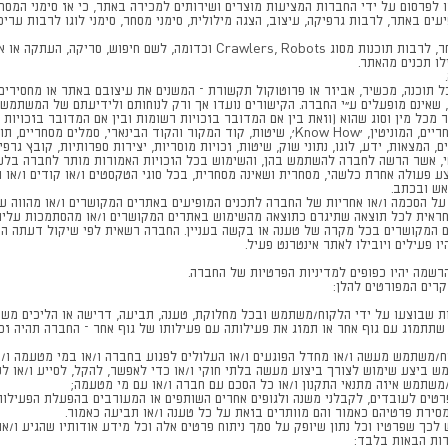
 לפרסום על ידי החברות המציעות מוצרים ושירותים למכירה באתר, כי אז סימני המס
אין להפעיל או לאפשר להפעיל כל יישום מחשב או כל אמצעי אחר, לרבות תוכנות מסוג
ו תכנים מהאתר.
 תוכנה, מכשיר, אביזר או פרוטוקול תקשורת – המשנים את עיצובם באתר או מחסירים
, שאינם מופעלים ע"י החברה. הקישורים נועדו אך ורק לנוחותם ולידיעתם של המשתמש
סימני המסחר, שמות המסחר, המדגמים, זכויות יוצרים, סודות מסחריים, המוניטין, 'Know How', שיטות, 
ים, המצאות, ידע, לוגו, נתוני שוק, שיטות, זכויות מוסריות, יצירות ספרותיות, קובץ גרפ
 אשר הרשה לחברה להשתמש בהן, והשימוש בכל הזכויות האמורות מותר לחברה בלעדית
ע פעולה אחרת כלשהי, מסחרית ושאינה מסחרית, בכל סוגי הטקסטים ו/או קודים ו/או תמו
אש ובכתב.
ל הסכמה ו/או אחריות של החברה לתכנים המופיעים באתרים המקושרים ו/או מהווה ערוב
אחראית לכל תוצאה שתיגרם כתוצאה מהשימוש באתרים המקושרים ו/או מהסתמכות עליהם
ם המקושרים בכל מקרה של טענה או בקשה בעניין. החברה רשאית לפי שיקול דעתה הבל
 פעילים ויובילו לאתר אינטרנט פעיל.
רשמה יהיו כפופים למדיניות הפרטיות של החברה.
רים המפורטים להלן:
ת שבוצעו על ידי הלקוח/משתמש ובכל מחלוקת, טענה, תביעה, דרישה או הליכים משפט
שתתמזג עם גוף אחר או תמזג את פעילותה עם פעילותו של גוף אחר – החברה תהיה זכ
ח/משתמש מעשה ו/או מחדל הפוגעים ו/או העלולים לפגוע בחברה ו/או במי מטעמה ו/א
 ביצע שימוש לצורך ביצוע מעשה בלתי חוקי ו/או כדי לאפשר, להקל, לסייע ו/או ל
משתמש איזה מתנאי התקנון ו/או כל הסכם עם חברה ו/או עם מי מטעמה;
רטים לעובדים, לקבלני משנה ולגופים אחרים השותפים או המעורבים בהפעלת הפעילו
רת פרטיהם כאמור והם מוותרים בזאת על כל טענה ו/או תביעה כאמור.
ך שפרטיו וכל נתון שיופק על סמך ניתוח פרטים אלה וכל מידע אודותיו שהגיע ו/או 
רות הבאות בלבד: