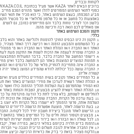
לקוחות נכבדים,
כפוף לתנאי השימוש המפורטים להלן ואשר מהווים הסכם מחייב
מביע הסכמתו, בעצם השימוש באתר, כי הוא מכיר את תנאי השימ
באמצעות כל מחשב או או כל טלפון סלולארי או כל מכשיר תקשו
בלשון זכר לצרכי נוחות בלבד והם מתייחסים כמובן, גם לנשים.
אנו מאחלים לכם הנאה רבה ורכישה מהנה.
תקנון והסכם השימוש באתר
כללי:
1. תקנון זה הינו הבסיס החוקי להזמנות ולגלישה באתר והוא בלבד המסדיר את היחסים בין החברה לבין המשתמש באתר ו/או המזמין דרך האתר.
2. כל המשתמש והמבצע הזמנה ו/או רכישה דרך האתר מצהיר, כי 
האתר ו/או החברה ו/או הנהלת האתר ו/או החברה ו/או מי ממנהליה
3. החברה שומרת לעצמה את הזכות לשנות את התקנון מעת לעת על פי שיקול דעתה הבלעדי וזאת ללא צורך במתן התראה ו/או הודעה מוקדמת ובתנאי שהמתכונת החדשה תפורסם באתר לעיני כלל המשתמשים.
4. רישומי המחשב של החברה בלבד, בדבר הפעולות המתבצעות דרך האתר יהוו ראיה לכאורה לנכונות הפעולות.
5. תמונות המוצרים המוצגות באתר הנן להמחשה בלבד ואינן מחייבות כלל את הנהלת האתר. כן מוסכם ומובהר, כי החברה תשתדל לעשות כמיטב יכולתה בכדי להציג בפני לקוחותיה תמונות מדויקות ככל האפשר.
6. החברה אינה מתחייבת להחזיק מלאי של כל הדגמים ו/או המוצרים שתמונותיהם מופיעות באתר.
7. החברה עושה ככל יכולתה לוודא שהמידע המוצג באתר יהיה ה
קשורה אליהן.
8. כל המחירים באתר נקובים בש"ח. המחירים כוללים מע״מ ואינם כוללים דמי משלוח.
9. הנהלת האתר רשאית לעדכן את מחירי המוצרים באתר ואת ת
הוא המחיר שהתפרסם בעת השלמת תהליך ההזמנה כולו ואשר כול
10. הנהלת האתר רשאית להציע מבצעים, הטבות והנחות באתר 
להחליפם או לשנותם, בלא צורך לתת כל הודעה מוקדמת על כך
11. בעת עדכון סל הקניות, החברה שומרת לעצמה את הזכות ל
השלמת אותה, פרטי הזמנתך לא יישמרו בסל הקניות ולא יוצגו ב
12. בעת הרשמה לאתר, מוצעת אפשרות הרשמה לדיוורים הרשמיים של האתר. באם הלקוח מעוניין להסיר את עצמו מן הדיוור לאחר שנרשם, הוא יכול לעשות זאת בקלות דרך הלינק בתחתית הדיוור שהתקבל.
13. הרישום לאתר מוגבל ביצירת חשבון יחיד לכל לקוח/ה. החברה שומרת לעצמה את הזכות להסיר חשבונות כפולים.
14. מבצעים וקופוני הנחה חלים על כל הפריטים באתר בהתאם למדיניות שתפורסם בדף המוצר. במקרה של החזרת פריט שנקנה בהנחה עם שימוש בקופון, הסכום שיוחזר יהיה זה ששולם בפועל לאחר הנחה.
15. לכל שאלה ו/או הבהרה ו/או בירור ניתן לפנות ישירות לשרות הלקוחות של החברה במייל kaza@kaza.co.il או בטלפון 1-700-50-80-90
16.הזמנת בדים תלויה בקיומם במלאי היבואן, במידה ואזל, יקבל הלקוח הודעה תוך 10 ימי עבודה למועד אספקה חילופי לבחירת בד אחר.
17. אין החברה אחראית לגובה תשלום הריבית הנגבה ע"י חברות כרטיסי האשראי בעסקאות "קרדיט" / "עדיף" וכו' וכל הסדר תשלום שכזה הינו בין הלקוח לחברת האשראי בלבד.
18.הלקוח מצהיר בזאת כי בדק את כדאיות הרכישה וביצע אותה על דעתו ובהסכמה מלאה לכל התנאים המובאים בתקנון זה אשר מהווה הסכם ותקנון כאחד.