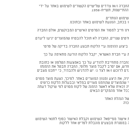
החברה ו/או צדדים שלישיים הקשורים לשימוש באתר על ידי
ימוש הנותרים.
 בכתב, הנוגעת לשימוש באתר ובתוכנו.
ינו חייב למסור את הפרטים האישיים המבוקשים, אולם החברה
טים שגויים, החברה לא תוכל להבטיח שהמוצרים יגיעו ליעדם.
 ביצוע ההזמנה ע״י הלקוח תבצע החברה בדיקה של פרטי
ה ע״י חברת האשראי, יקבל הלקוח הודעה מתאימה על כך
, החברה מתחייבת להודיע על כך באמצעות הטלפון או כתובת
חדש, אם יסרב לקבל מוצר חלופי, החברה תבטל את הזמנתו
ם לרוכש ו/או לצד ג'. יש להדגיש ולהבהיר, כי ייתכנו מצבים
, את היצע ומגוון המוצרים באתר. לפיכך, הצעת מוצר מסוים
שהמוצרים שהוזמנו מצויים במלאי ובבעלות הלקוח כרטיס
ה זכאית שלא לאשר הזמנה של לקוח מסוים לפי שיקול דעתה
כל אחד מהמקרים הבאים:
של הנהלת האתר
כזה
אישור מפייפאל. השימוש וקבלת האישור כפוף לתנאי השימוש
ה במסגרת מבצעים מוגבלת לפריט אחד ללקוח.