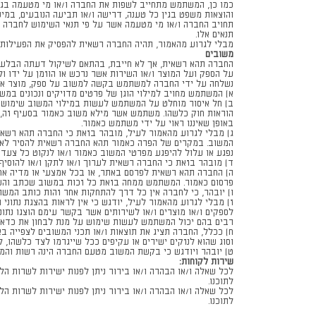
כמו כן, המשתמש מתחייב לשפות את החברה ו/או מי מטעמה בגין כ
והוצאות משפט בגין כל טענה, דרישה ו/או תביעה הנובעים, במי
תחויב החברה ו/או מי מטעמה אשר על פי תנאי השימוש לחברה אי
תנאים אלו.
מבלי לגרוע מהאמור, תהיה החברה רשאית להפסיק את הפעילות ה
משובים
החברה תהא רשאית, אך לא חייבת, בהתאם לשיקול דעתה הבלעדי
על הספק ועל המוצר ו/או השירות אשר נרכש או הוזמן על ידו ו
נשלחה על ידי החברה למשתמש בקשה למשוב על ספק, מוצר או ש
א) המשתמש מחויב למילוי הוגן של פרטים מדויקים ונכונים במש
ב) חל איסור מוחלט על המשתמש לעשות במילוי המשוב שימוש בשפ
הוראות חוק כלשהו. משתמש אשר מילא משוב כאמור בסעיף זה, י
באופן שאיננו ראוי על ידי משתמש כאמור.
ג) מבלי לגרוע מהאמור לעיל, מובהר בזאת כי החברה תהא רשאית
המשוב. במקרים של הפרה כאמור תהא החברה רשאית להסיר לאל
נפגע או עלול להיפגע מפרטי המשוב כאמור ו/או לנקוט כל צעד א
ד) מובהר בזאת כי החברה רשאית לערוך ו/או לתקן ו/או להוסי
ה) החברה תהא רשאית לפרסם באתר, או בכל אמצעי או מדיה אחר
פרסום כאמור. המשתמש ממחה בזאת כל זכות במשוב שכתב והעב
ו) יובהר, כי לחברה אין כל דרך להתחקות אחר זהות כותב המשוב 
ז) מבלי לגרוע מהאמור לעיל, יודגש כי אין לראות בהצגת נתונ
לספקים ו/או מוצרים ו/או לשירותים אשר בקשר עימם הוצגו נתונ
רבים בהם יכול המשתמש לעשות שימוש על מנת לבחון את כדאיו
וסוג שהוא לנזקים ישירים או עקיפים ככל שייגרמו לצד כלשהו,
ט) יובהר ויודגש כי בקשת המשוב מטעם החברה הינה רשות והמש
שירות לקוחות:
לתוכנו.
לכל שאלה ו/או הבהרה ו/או בירור ניתן לפנות ישירות לשרות הלקוחות של החברה במ
לתוכנו.