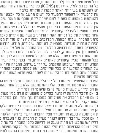
ככל שיש סימני מסחר (לרבות תמונות, שרטוטים וכדומה) שנמסרו
כל התוכן המילולי, אייקונים (ICONS) כל מידע ו/או תצוגה המופיעים באתר, לרבות גרפיקה, עיצוב, הצגה מילולית, סימני מסחר, סימני לוגו לרבות עריכתם והצגתם באתר, הנם בבעלותם הבלעדית של החברה.
יש להשתמש בשירותי האתר למטרות חוקיות בלבד.
להשתמש באמצעים כאמור לשם יצירת לקט, אוסף או מאגר שיכיל
אין להציג תכנים מהאתר בתוך מסגרת (Frame), גלויה או סמויה.
אין להציג תכנים מהאתר בכל דרך שהיא – ובכלל זה באמצעות כל
באתר עשויים להיכלל קישורים ('לינקים') לאתרי אינטרנט אחרים
יצירות נגזרות, תגליות, נוסחאות, רעיונות, שיפורים, מידע, חידוש
הקשורים באתר, הם רכושה הבלעדי של החברה או של צד שלישי,
לעשות כן). אין להעתיק, להפיץ, לשכפל, למכור, לתרגם ו/או לבצ
תוכן אחר המופיע באתר, אלא אם התקבל אישור החברה לכך מר
ככל שהאתר מכיל קישורים לאתרים אחרים, אין בכך כדי להעיד ע
הפרטיות ותנאי השימוש הננקטים על ידי בעליהם. החברה אינה 
של האתרים המקשורים, ככל שקיימים, ו/או לפנות לבעלי האתרי
החברה אינה מתחייבת כי הקישורים לאתרי האינטרנט האמורים יהיו
מדיניות פרטיות
הפרטים האישיים שיימסרו על ידי הלקוח במסגרת מילוי טופס הה
החברה לא תמסור את פרטי הלקוח/משתמש, אלא בכל אחד מהמק
א) אם תידרש לעשות כן על פי צו שיפוטי או לפי דין;
ב) אם תקבל התראה לנקיטה בהליכים משפטיים נגדה בגין פעולו
ג) אם תארגן החברה את פעילותה במסגרת גוף אחר- וכן במקרה 
האחר יקבל על עצמו את הוראות מדיניות פרטיות זו.
ד) אם תועלה טענה או יתעורר אצל החברה החשד כי ביצע הלקו
ה) אם תועלה טענה או יתעורר אצל החברה חשד כי הלקוח/משתמש
ו) אם תועלה טענה או יתעורר אצל החברה החשד כי הפר הלקוח/
ז) אם וככל שהדבר יידרש לצורך פעילות החברה, כגון העברת פ
ללקוח/משתמש לא תהיה טענה או דרישה כלפי החברה בקשר למסי
מילוי טופס ההרשמה הדיגיטלי מהווה הסכמה של הלקוח/משתמש לכ
החברה או מי מטעמה, וכי ייעשה במידע זה שימוש בהתאם למט