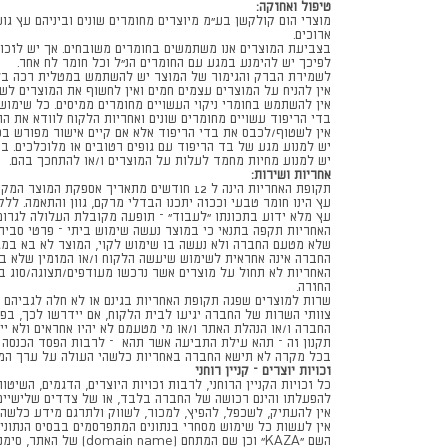
טיפול ואחזקה:
ארוכים.
בצביעת המוצרים אנו משתמשים בחומרים משובחים. אך יש לזכור כ
לפיכך יש להימנע במגע עם החומרים הנ"ל וכל חומר לח אחר.
לשמירת הברק והגימור של המוצר יש להשתמש במטלית רכה בל
אין להניח על המוצרים עצמים חמים ואין לחשוף את המוצרים לשמ
אין להשתמש בחומרי ניקוי העשויים מחומרים ממיסים. כל שימוש 
בדי הריפוד עשויים מחומרים שונים ואחריות הלקוח לוודא את הת
אין לשטוף/לכבס את בדי הריפוד אלא אם קיים אישור מפורש בכ
יש למנוע מגע של בד הריפוד עם גופים רטובים או מלוכלכים. בד
יש למנוע מחיות מחמד לעלות על המוצרים ו/או להתחכך בהם.
אחריות ושירות:
תקופת האחריות הינה ל 12 חודשים מתאריך אספקת המוצר המקורי לבית הלקוח.
עץ הינו חומר טבעי וככזה יתכנו הבדלי מרקם, גוון והתאמה. לל
עץ מלא ידוע בתכונתו "לעבוד" – תופעה מקובלת העלולה לגרום לש
האחריות תקפה בתנאי כי במוצר נעשה שימוש ביתי – פרטי סביר
שלא מטעם החברה ולא נעשה בו שימוש לקוי, המוצר לא בא במגע
החברה אינה אחראית לשימוש שיעשה הלקוח ו/או המזמין שלא בה
החזרה.
שרות למוצרים שפגה תקופת האחריות בגינם או לא חלה לגביהם א
צוותי השרות של החברה יגיעו לבית הלקוח, אם יידרשו לכך, בפר
החברה ו/או הנהלת האתר ו/או מי מטעמם לא יהיו אחראים ולא י
תקנון זה – תהא עילת התביעה אשר תהא – לרבות הפסד הכנסה 
בכל מקרה לא תישא החברה באחריות כלשהי העולה על ערך המוצר 
זכויות יוצרים – קניין רוחני
כל זכויות הקניין הרוחני, לרבות זכויות היוצרים, הדגמים, הש
להפעלתו והינם רכושה של החברה בלבד, או של צדדים שלישיי
אין להעתיק, לשכפל, להפיץ, למכור, לשווק ולתרגם מידע כלשה
אין לעשות כל שימוש מסחרי בנתונים המתפרסמים בבסיס הנתונ
השם "KAZA" וכן שם המתחם (domain name) של האתר, סימני המסחר (בין אם נרשמו ובין אם לא) הם כולם רכושה של החברה בלבד. אין לעשות בהם שימוש בלא קבלת הסכמתה בכתב ומראש של החברה.