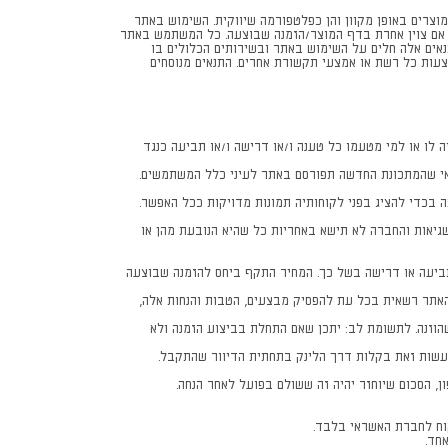
ברה") ומשמש הן למכירת מוצרים באופן מקוון והן כפלטפורמה שיווקית. השימוש באתר
א אם צוין אחרת בדף המוצר/הזמנה שבוצעה. כל המשתמש באתר
נאים אלה חלים על השימוש באתר ובשירותים הכלולים בו
צעות כל רשת או אמצעי תקשורת אחרים. התנאים מנוסחים
ה לו או למי מטעמו כל טענה ו/או דרישה ו/או תביעה כנגד
 שגיאות והחברה לא תישא באחריות כל שהיא הנובעת מהן או
תביעה או דרישה בשל כך. המחיר התקף ביחס להזמנה שבוצעה
האתר רשאית בכל עת להפסיק מבצעים, הטבות והנחות אלה,
הוזנה. לתשומת לב: יתכן שאם התחלת בביצוע הזמנה ולא