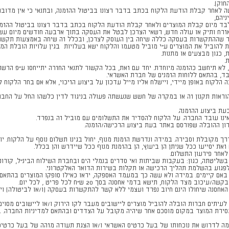
עשה לאחר קבלת הודעת הלקוח בכתב בדבר רצונו בביטול ההזמנה, ובתנאי כי אין מדוב
רח ותיק או עולה חדש, רשאי הצרכן לבטל את העסקה בתוך ארבעה חודשים מיום עשי
להוביל את המוצרים ע"י מוביל מטעמו והלקוח ישא בעלויות בגין עלויות הובלת המוצ
, כגון מבצעים או מתנות.
.
 לא תיחשב כהזמנה מיוחדת. יחד עם זאת, בכל הקשור לתנאי החזרה יתייחסו ע"פ הרש
בד, בהתאם ללוחות הזמנים של חברת האשראי.
כה הלקוח באופן מיידי, ויישלח אליו מייל עדכון על ביצוע הזיכוי, אלא אם בחר הלקו
ראות תקנון זה או במקרה של חשש שנעשתה פעולה בניגוד לדין כלשהו החל על החברה
עת ביצוע ההזמנה.
ינו עובד החברה. על הלקוח להסדיר את התשלומים עם מוביל זה בנפרד.
ון ההובלה שפורסם באתר בעת ביצוע הרכישה/הזמנה.
מקובלת וסבירה. במידה ונדרשת הזמנת מנוף, יחול בגינו תשלום נוסף על הלקוח. יוד
ת יסייעו ככל שניתן הן ביעוץ, הן בהזמנת מנוף ככל שיידרש והן בכלל.
אחר פירעון התשלום.
שליטתה, כגון: בעקבות שביתות ואי סדרים בנמלי הים ובחברת השילוח הבינ"ל, קורונ
פגוע בהשלמת תהליך הרכישה או תקלות בשירות הדואר האלקטרוני.
באם קיימים. במידה ולא עשה כך במעמד האספקה, יראו כאילו סופקו המוצרים בהתאם 
הלקוח, תישא בדמי אחסנה בסך 20 ש"ח לכל פריט , לכל יום.
נה שיחולו הינם חיוב נפרד ועצמי ללא קשר להתקשרות בעסקה (ו/או לביטולה) וישו
עיתים חברות הובלה להוביל מוצרים ליישובים מעבר לקו הירוק ו/או ליישובים מסוימ
ירת המוצר במקום מוסכם אחר שיהיה מקובל על הצדדים ובהתאם למדיניות החברה. במ
מה לדרוש את נוכחותו של בעל כרטיס האשראי ו/או הצגת תעודה מזהה של בעל כרטיס