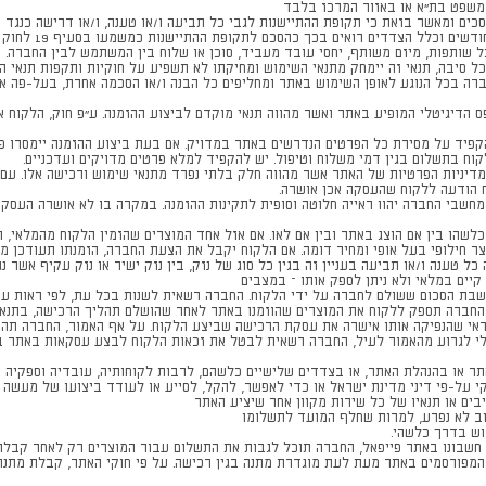
כים ומאשר בזאת כי תקופת ההתיישנות לגבי כל תביעה ו/או טענה, ו/או דרישה כנגד 
כל שותפות, מיזם משותף, יחסי עובד מעביד, סוכן או שלוח בין המשתמש לבין החברה.
ל סיבה, תנאי זה יימחק מתנאי השימוש ומחיקתו לא תשפיע על חוקיות ותקפות תנאי הש
רה בכל הנוגע לאופן השימוש באתר ומחליפים כל הבנה ו/או הסכמה אחרת, בעל-פה או
הדיגיטלי המופיע באתר ואשר מהווה תנאי מוקדם לביצוע ההזמנה. ע"פ חוק, הלקוח א
קפיד על מסירת כל הפרטים הנדרשים באתר במדויק. אם בעת ביצוע ההזמנה יימסרו פר
וח בתשלום בגין דמי משלוח וטיפול. יש להקפיד למלא פרטים מדויקים ועדכניים.
יניות הפרטיות של האתר אשר מהווה חלק בלתי נפרד מתנאי שימוש ורכישה אלו. עם
ח הודעה ללקוח שהעסקה אכן אושרה.
מחשבי החברה יהוו ראייה חלוטה וסופית לתקינות ההזמנה. במקרה בו לא אושרה העסק
ר כלשהו בין אם הוצג באתר ובין אם לאו. אם אזל אחד המוצרים שהזמין הלקוח מהמלאי
 חילופי בעל אופי ומחיר דומה. אם הלקוח יקבל את הצעת החברה, הזמנתו תעודכן מ
טענה ו/או תביעה בעניין זה בגין כל סוג של נזק, בין נזק ישיר או נזק עקיף אשר נגר
קיים במלאי ולא ניתן לספק אותו – במצבים
 הסכום ששולם לחברה על ידי הלקוח. החברה רשאית לשנות בכל עת, לפי ראות עיניה
החברה תספק ללקוח את המוצרים שהוזמנו באתר לאחר שהושלם תהליך הרכישה, בתנאי 
ראי שהנפיקה אותו אישרה את עסקת הרכישה שביצע הלקוח. על אף האמור, החברה תהי
לי לגרוע מהאמור לעיל, החברה רשאית לבטל את זכאות הלקוח לבצע עסקאות באתר ב
 או בהנהלת האתר, או בצדדים שלישיים כלשהם, לרבות לקוחותיה, עובדיה וספקיה 
-פי דיני מדינת ישראל או כדי לאפשר, להקל, לסייע או לעודד ביצועו של מעשה 
ם או תנאיו של כל שירות מקוון אחר שיציע האתר
 לא נפרע, למרות שחלף המועד לתשלומו
ש בדרך כלשהי.
חשבונו באתר פייפאל, החברה תוכל לגבות את התשלום עבור המוצרים רק לאחר קבלת 
 המפורסמים באתר מעת לעת מוגדרת מתנה בגין רכישה. על פי חוקי האתר, קבלת מתנ