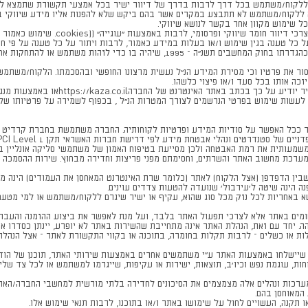
ה ללקוח/משתמש בכל דרך לרבות בדרך של דיוור ישיר בכל אמצעי תקשורת שתמצא לנכ
ה ללקוח/משתמש לא תתבצע במקרים אשר בהם ביקש שלא להפנות אליו מידע שיווקי ב
כל שימוש מקוון אחר בקשר לנושא שיווקי.
ג) לצרכים פנימיים, כגון צרכי תחקור תלונ
התחייבות לפרטיות או פוגעת בפרטיות משתמש בשל כל מידע, כהגדרתו בחוק המחשבים תשנ"ה
ר את פרטיו וכי מסירת המידע הנ"ל נעשית מרצונו החופשי ובהסכמתו. הלקוח/משתמ
כה אותו בכל סעד ו/או פיצוי כלשהו.
לקוח/משתמש אשר מבקש שלא לקבל פניות בא
 לעשות שימוש בפרטי הנרשמים לצורך המטרות הנ"ל , בכפוף לשמירה על פרטיותו של
ככל האפשר על סודיות המידע ופרטיות לקוחותיה. החברה משתמשת בחברת קרדיט ג
הסוחרים וחברות האשראי. החדרת ה-PCI DSS מעלה משמעותית את רמת האבטחה ולכן מסייעת בטיפוח האמון של מש
רכת מחשוב האתר והשרתים, וחסימתם מפני פריצות וחדירה מבחוץ. שירות ההסמכה ל
וקול SSL, כלומר כל התקשורת שבין הדפדפן (אצל הלקוח) לאתר (כלומר שרת האינטרנט המאחסן את העמו
ה הינה שיטה ל'עירבול' שנועדה להטעות צדדים עוינים.
א באחריות לכל נזק מכל סוג שהוא, עקיף או ישיר שיגרם ללקוח/משתמש או למי מטעמו,
ם באתר אלא לצרכי תפעול האתר בלבד, ועל מנת לאפשר את ביצוע ההזמנה והעברת 
 יחד עם זאת, הנהלת האתר אינה מתחייבת שהשירות באתר לא יופרע, יינתן כסדרו או ב
ות או כשלים – לרבות תקלות בחומרה, בתוכנה או בקווי התקשורת לאתר – אצל הנהל
שיישלחו באמצעות האתר ע״י משתמשים אחרים באמצעות שירותי האתר, תוכנן של הוד
ות, עוגמת נפש וכיו'ב, תוצאות, ישירות או עקיפות, שייגרמו למשתמש או לכל צד ש
כות ונהלים אלה מצמצמים את הסיכונים לחדירה בלתי מורשית למחשבי החברה/האתר,
 המאוחסן בהם.
תקנה, העשויים לחול על שימושו באתר ו/או בתוכנו, לרבות תנאי שימוש אלו.