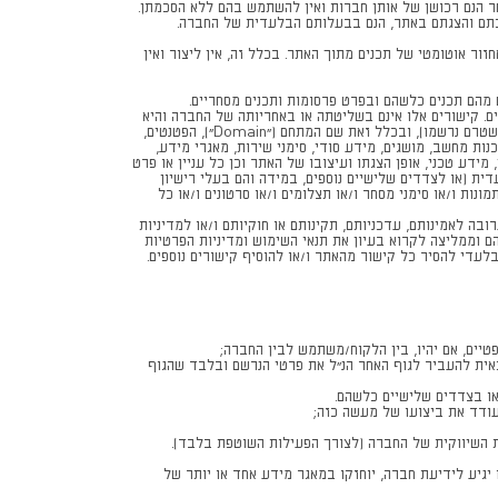
חר הנם רכושן של אותן חברות ואין להשתמש בהם ללא הסכמתן.
 Crawlers, Robots וכדומה, לשם חיפוש, סריקה, העתקה או אחזור אוטומטי של תכנים מתוך האתר. בכלל זה, אין ליצור ואין
 מהם תכנים כלשהם ובפרט פרסומות ותכנים מסחריים.
ים. קישורים אלו אינם בשליטתה או באחריותה של החברה והיא
אינה מפקחת על כל זכויות הקניין הרוחני בקשר עם אתרים כאמור מכל מין וסוג שהוא (וזאת בין אם המדובר בזכויות רשומות ובין אם המדובר בזכויות שטרם נרשמו), ובכלל זאת שם המתחם ("Domain"), הפטנטים,
קוד המקור והקוד הבינארי, סמלים מסחריים, תוכנות מחשב, מושגים, מידע סודי, סימני שירות, מאגרי מידע,
י, מידע טכני, אופן הצגתו ועיצובו של האתר וכן כל עניין או פרט
 (או לצדדים שלישיים נוספים, במידה והם בעלי רישיון
נות ו/או סימני מסחר ו/או תצלומים ו/או סרטונים ו/או כל
ה לאמינותם, עדכניותם, תקינותם או חוקיותם ו/או למדיניות
 וממליצה לקרוא בעיון את תנאי השימוש ומדיניות הפרטיות
עדי להסיר כל קישור מהאתר ו/או להוסיף קישורים נוספים.
יים, אם יהיו, בין הלקוח/משתמש לבין החברה;
אית להעביר לגוף האחר הנ"ל את פרטי הנרשם ובלבד שהגוף
ו בצדדים שלישיים כלשהם.
עודד את ביצועו של מעשה כזה;
ת השיווקית של החברה (לצורך הפעילות השוטפת בלבד).
יגיע לידיעת חברה, יוחזקו במאגר מידע אחד או יותר של