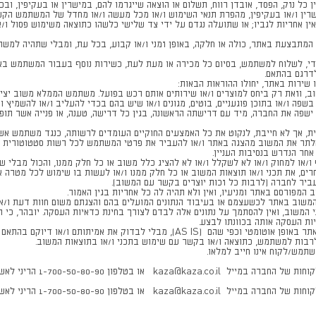
ל נזק, הפסד, אובדן רווח, תשלום או הוצאה שייגרמו להם, במישרין או בעקיפין, ובכל
שרין ו/או בעקיפין, מהפרת תנאי השימוש ו/או מכל מעשה ו/או מחדל של המשתמש הקשור
ן אחריות לגביו; או שתועלה נגדם על ידי צד שלישי כלשהו כתוצאה משימוש פסול ו/
מתבצעת באתר, כולה או חלקה, באופן זמני ו/או קבוע, בכל עת, ומבלי שתהיה למשת
, לשלוח למשתמש, בסיום כל מכירה או מעת לעת, כשירות נוסף בעבור המשתמש באתר
לדרגם בהתאם.
ירות באתר, יחולו ההוראות הבאות:
וב, וזאת רק ביחס למוצרים ו/או שירותים אותם רכש בפועל. משתמש הממלא משוב יציין
ה ו/או בתוכן פוגעניים, בוטים, מגונים ו/או שיש בהם בכדי להעליב ו/או להשמיץ ו/
שפה את החברה, מיד עם דרישתה הראשונה, בגין כל דרישה, טענה, או פנייה אשר תופנ
, אך לא חייבת, לנקוט את כל האמצעים החוקיים העומדים לרשותה, כנגד משתמש אשר 
תר את המשוב מהצגה באתר ו/או להעביר את פרטי המשתמש לכל רשות סטטוטורית ו/
חר הנדרש בנסיבות העניין.
ף ו/או למחוק ו/או לא לשקלל ו/או לא להציג כלל משוב או כל חלק ממנו, והכול מב
ים, את תכני ו/או תוצאות המשוב או כל חלק ממנו ו/או לעשות בו שימוש לכל מטרה
יר לחברה (לרבות כל זכות יוצרים בקשר עם המשוב).
המפורסם באתר ומניעיו, ואין ולא תהיה לה כל אחריות בגין האמור.
י המשוב באתר לכשעצמם או בעיבוד הנתונים המועלים בהם והצגתם משום חוות דעת ו/
י המשוב, ואין להסתמך על נתונים אלה לבדם לצורך בחינת כדאיות העסקה. יובהר, כי
ת העסקה אותה בכוונתו לבצע.
ח) ככלל, החברה תציג את תוצאות ו/או תכני המשובים לצפייה באתר באופן אוטומטי וכפי שה
 לרבות למשתמש, כתוצאה ו/או בקשר עם שימוש בתכני ו/או בתוצאות המשוב.
תמש/לקוח אינו חייב למלאו.
לכל שאלה ו/או הבהרה ו/או בי
ייל kaza@kaza.co.il או בטלפון
1-700-50-80-90
הריני לאשר