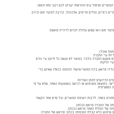
דרטים גבוהים ובתקנים מחמירים. שמירה על המוצרים וטיפול ע"פ ההוראות יעניקו לכם רגעי נחת והנאה
 כימיים, נוזלים חריפים, אלכוהול, קירבה למקור חום וכיו"ב.
מקור חום ו/או שמש עלולה לגרום לדהייה מואצת.
נות אוכל).
יות ע"י החברה.
ם מטעם החברה בלבד. במוצר לא נעשה כל תיקון ע"י גורם
"י הלקוח.
ו. למניעת אי הבנות, מוצרים אלו יוגדרו מראש בדף המוצר/אישור ההזמנה ככאלו שאינם ברי
נים הדרושים למתן השירות.
שלישי, כתוצאה משימוש או רכישה באמצעות האתר, שלא על פי
ה הספציפית
הנתונים באתר, לרבות רשימת המוצרים, וכל פרט אחר הקשור
שותה של החברה מראש ובכתב.
מתה של הנהלת האתר מראש ובכתב.