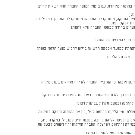
ר בהזמנה מיוחדת. עם ביטול המוצר החברה תהא רשאית לחייב
ית העסקה, מיום קבלת הנכס או מיום קבלת המסמך המכיל את
רים בחזרה למחסני החברה (ולא לחנות).
ום בדף המבצע של המוצר.
ח להמתין למועד אספקה חדש או ביקש לרכוש מוצר חלופי באותו
 ו/או על הלקוח.
גש ויובהר כי המוביל והחברה לא יהיו אחראים בשום מקרה
ה. כמו כן, לא תישא החברה באחריות לעיכובים שנוצרו עקב
להזמנה ובמצב תקין לשביעות רצונו.
למו ע"י הלקוח בהתאם לנ"ל ,בין אם ההזמנה סופקה במלואה
ים שהכניסה אליהם כרוכה בסכנת חיים למוביל. במקרה כזה,
ידה והתיאום לא יצלח, החברה והלקוח יהיו רשאים לבטל את
 האשראי כתנאי למסירת המוצר.