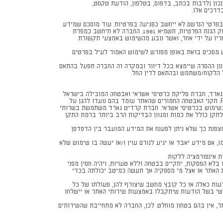
ון (לרבות בכתב, בדפוס, בטלפון, הודעת טקסט,
דרכים אלו.
ות ו/או ביקורות; וכן לצרכי דיוור חומר שיווקי ופרסומי, לרבות באמצעות "עוגייה" ((cookies. שימוש כאמור בפרטי הנרשם לא ייחשב כפגיעה בפרטיות. עוד מוסכם שמידע
כאמור יחשב לקניינה של החברה והלקוח/משתמש מוותר בזאת על כל טענה בגין שימוש ו/או בעלות במידע כאמור, לרבות ויתור על כל טענה על פי חוק הגנת הפרטיות, תשמ"א 1981. החברה לא תיחשב כמפרת
 – 1995, שיהיה בו כדי לזהות משתמש או להתחקות אחריו על ידי אחר, ואשר נובע מהשימוש באמצעי תקשורת
ש מסכים בזאת באופן מפורש לשימוש האמור לעיל בפרטים
מצעות דיוור ישיר יודיע על כך בכתב באתר האינטרנט של החברהhttps://kaza.co.ilאו באמצעות מנגנון ההסרה שיימצא בכל דיוור ובמקרה זה החברה תפעל בהתאם
 הלקוח/משתמש ובהתאם לדין החל.
ארד, חברת סליקת כרטיסי אשראי ואבטחה המובילה בישראל
לצורך בדיקת ואבטחת המידע. קרדיט גארד עומדת בתקנים קפדניים של סטנדרטים ונהלי אבטחת מידע לפי דרישת חברות האשראי תקן PCI Level 1. תקני האבטחה החמורים שהאתר עומד בהם נועדו להגן על
תמשי סליקה אונליין בשימוש בכרטיסי אשראי. חברת קרדיט גארד משתמשת בשרותי
תקן כולל את כמות ומגוון הבדיקות הרב ביותר ברמת התקן
דים) הינה מוצפנת כך שלא ניתן לפענח את המידע המועבר בין הדפדפן
 אם מידע יאבד או יגיע לגורם עוין ו/או יעשה בו שימוש שלא
אינפורמציה ללקוח.
לא הפסקות, יתקיים בבטחה וללא טעויות, ויהיה חסין מפני
ת האתר או אצל מי מספקיה אך תעשה כמיטב יכולתה בכדי
עות כאלה או כל קובץ מחשב שיצורף להן, פעולתו של כל
לישי בשל הודעות שיתקבלו באמצעות שירותי האתר או יישלחו
 אין בהם בטחון מוחלט. לכן, החברה לא מתחייבת שהשירותים