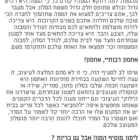
מהספה. למה דווקא הספה? קודם כל כי הספה היא רהיט
גדול ובולט שתופס חלק גדול משטח הסלון. אבל מעבר
לכך, אתם צריכים למצוא את הספה שתהפוך לחברה הכי
טובה שלכם ותלווה אתכם בשנים הקרובות. היא צריכה
להיות מושלמת ולהתאים לכם מבחינת הגודל והמבנה
שלה, הצבע והבד. היא צריכה להתאים מצד אחד לסגנון
שבחרתם ומצד שני לבית שלכם, לגודל הסלון, למבנה
המשפחה וכו'. תמצאו את האחת שלכם ותתקדמו משם.
אחסון רבותיי, אחסון!
שימו לב לסעיף הזה, כי זו לא סתם המלצה לעיצוב, זו
עצה לחיים! השקעה בבחירת פתרונות האחסון היא
השקעה חכמה. שלבו בסלון מזנון, ספריה, שידה או
קונסולה מעוצבים בהתאם לסגנון שבחרתם, שישדרגו את
ה"לוק" העיצובי וגם ייתנו מענה לכל הדברים הקטנים
שאנחנו מחפשים איפה "להחביא". כאשר לכל פריט בבית
יש את המקום שלו אז הרבה יותר קל לשמור על הסדר,
ואם תשמרו על הסדר תוכלו להנות הרבה יותר מהסלון
המעוצב שלכם.
לימון מוסיף המון! אבל גם כריות ?