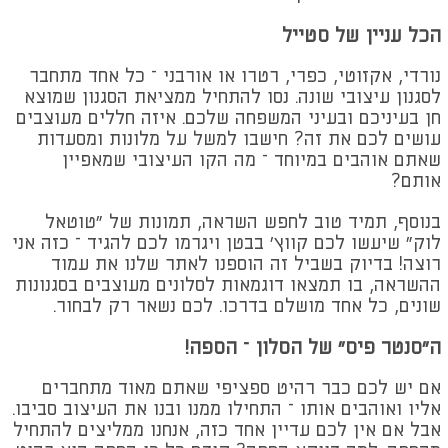
הכל עניין של סטייל
נורדי, אקזוטי, כפרי, רטרו או אורבני – כל אחד מתחבר
לסגנון עיצובי שונה. נסו להתחיל ממציאת הסגנון שמוצא
חן בעיניכם ובעיני המשפחה שלכם. איזה חללים מעוצבים
עושים לכם את זה? חישבו למשל על מלונות ומסעדות
שאתם אוהבים במיוחד – מה הקו העיצובי שמאפיין
אותם?
בנוסף, תמיד טוב לחפש השראה, תמונות של "טוטאל
לוק" שיעשו לכם קווץ' בבטן ויגרמו לכם להגיד – כזה אני
רוצה! בדיוק בשביל זה הוספנו לאתר שלנו את עמוד
ההשראה, בו תמצאו דוגמאות לסלונים מעוצבים בסגנונות
שונים, כל אחד מושלם בדרכו. לכם נשאר רק לבחור.
ה"סנטר פיס" של הסלון – הספה!
אם יש לכם כבר רהיט ספציפי שאתם מאוד מתחברים
אליו ואוהבים אותו – התחילו ממנו ובנו את העיצוב סביבו.
אבל אם אין לכם עדיין אחד כזה, אנחנו ממליצים להתחיל