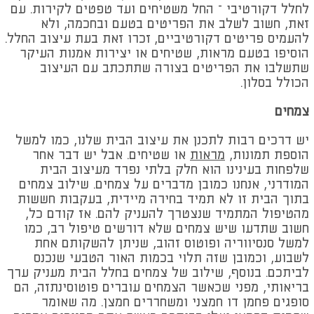
לחלל דקורטיבי – החל משטיחים ועד טפטים לקירות. עם
זאת, חשוב לשלב את הפריטים בטעם ובחכמה, ולא
להעמיס פריטים דקורטיביים, זכרו זאת בעת עיצוב החלל.
הוסיפו בטעם מראות, שטיחים או יצירות אמנות העיקר
שתשלבו את הפריטים בצורה שתתכתב עם העיצוב
הכולל בסלון.
צמחים
יש דרכים רבות לתכנן את עיצוב הבית שלנו, כמו למשל
הוספת תמונות,
מראות
או שטיחים. אבל יש דבר אחר
שלפחות בעינינו הוא חלק בלתי נפרד מעיצוב הבית
המודרני, אנחנו כמובן מדברים על צמחים. שילוב צמחים
בתוך הבית זו לא תמיד בחירה מיידית, בעקבות חששות
מהטיפול המתמיד שנצטרך להעניק להם. אז קודם כל,
חשוב שתדעו שיש צמחים שלא דורשים טיפול רב, כמו
למשל סנסיווריה ופוטוס זהוב, שניתן להשקותם אחת
לשבוע, וכמובן שזה תלוי בכמות האור הטבעי שנכנס
לביתכם. בנוסף, שילוב של צמחים בחלל הבית מעניק ערך
בריאותי, מפני שכאשר הצמחים עוברים פוטוסינתזה, הם
סופגים פחמן דו חמצני ומשחררים חמצן. מה שאומר