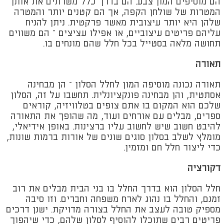
הם מוסיפים המון צבע. הם בדרך כלל משרתים את אותן
המטרות של שולחן הקפה, אך הם קטנים יותר והמטרה
שלהן היא יותר עיצובית מאשר פרקטית. ניתן להניח
עליהם פריטים עיצוביים, או אפילו עציצים – הם משווים
תחושה מלאה בסטייל בכל חלל שהם מונחים בו.
תאורה
תאורה נכונה מוסיפה המון לחלל הסלון – הן מבחינה
אסתטית, והן מבחינה פונקציונלית. תחשבו על זה, הסלון
שלכם הוא המקום בו אתם צופים בטלוויזיה, קוראים
ספרים, מבלים עם אורחים ועוד, מה שהופך את התאורה
להיבט חשוב שיש לחשוב עליו ברצינות. באופן אידיאלי,
מומלץ לשלב בסלון סוגים שונים של אורות ברמות שונות,
כדי ליצור חלל חם ומזמין.
דקורציה
חלל הסלון הוא בדרך החלל בו בני הבית מבלים את רוב
זמנם, והחלל בו נהוג לארח משפחה וחברים. וזו סיבה
מספיק טובה לעצב את החלל בצורה מדויקת. ישנן דרכים
פריטים רבים שתוכלו להוסיף לסלון שלהם, כדי שיהפוך