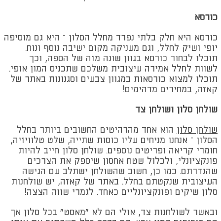
כורסא
כורסא היא חלק בלתי נפרד מחלל הסלון – היא גם מוסיפה
יופי ושיק לחלל, וגם מעניקה מקום ישיבה נוסף ונוח.
תוכלו לבחור כורסא בגוון שונה מזה של הספה, וכך
לשוות לחלל אמירה עיצובית משלכם שתכניס המון אופי.
תוכלו למצוא כורסאות במגוון צבעים וסגנונות באתר של
קאזה, במחירים מדהימים!
שולחן סלון ושולחן צד
שולחן סלון
הוא אחד מהרהיטים החשובים ביותר בחלל
הסלון – אנחנו מניחים עליו כוסות שתייה, שלט טלוויזיה,
חומרי קריאה ופריטים נוספים. שולחן סלון חייב להיות
פונקציונלי, ולכלול שטח אחסון שיספק את הצרכים
שהגדרתם. כמו כן, חשוב שהשולחן ישתלב עם הגישה
העיצובית שנקטתם בחלל. באתר של קאזה, יש שולחנות
סלון שיקים ופונקציונליים כאחד. לגמרי שווה הצצה!
ובאשר לשולחנות צד, אולי הם לא "מאסט" בכל סלון אך