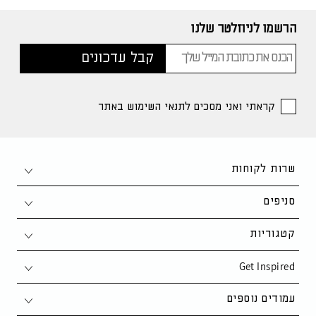
הרשמו לניוזלטר שלנו
קראתי ואני מסכים לתנאי השימוש באתר
שרות לקוחות
צור קשר
סניפים
1-700-50-80-90
חיפה
קטגוריות
support@kaza.co.il
פתח תקווה
Get Inspired
סלון
שאלות ותשובות
נתניה
פינת אוכל
סקנדינבי
עמודים נוספים