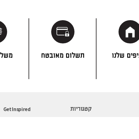
פים שלנו
תשלום מאובטח
משלו
Get Inspired
קטגוריות
סלון
סקנדינבי
ווה
פינת אוכל
נורדי