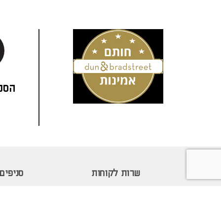
הסני
שרות לקוחות
סניפים
צור קשר
חיפה
1-700-50-80-90
פתח תק