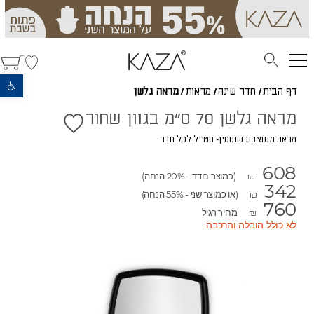
פתח סרגל נגישות
דף הבית
/
חדר שינה
/
מראות
/
מראה גלשן
מראה גלשן 70 ס"מ בגוון שחור
מראה מעוצבת שתוסיף סטייל לכל חדר
608
(כמוצר בודד - 20% הנחה)
₪
342
(או כמוצר שני - 55% הנחה)
₪
760
מחיר רגיל
₪
לא כולל הובלה והרכבה