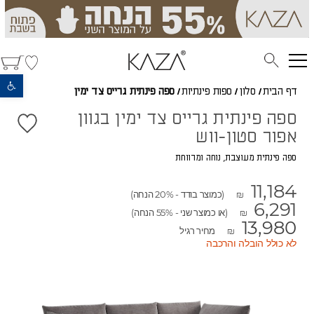
פתח סרגל נגישות
דף הבית
/
סלון
/
ספות פינתיות
/
ספה פינתית גרייס צד ימין
ספה פינתית גרייס צד ימין בגוון
אפור סטון-ווש
ספה פינתית מעוצבת, נוחה ומרווחת
11,184
(כמוצר בודד - 20% הנחה)
₪
6,291
(או כמוצר שני - 55% הנחה)
₪
13,980
מחיר רגיל
₪
לא כולל הובלה והרכבה