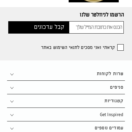
הרשמו לניוזלטר שלנו
קראתי ואני מסכים לתנאי השימוש באתר
שרות לקוחות
צור קשר
סניפים
1-700-50-80-90
חיפה
קטגוריות
support@kaza.co.il
פתח תקווה
Get Inspired
סלון
שאלות ותשובות
נתניה
פינת אוכל
סקנדינבי
עמודים נוספים