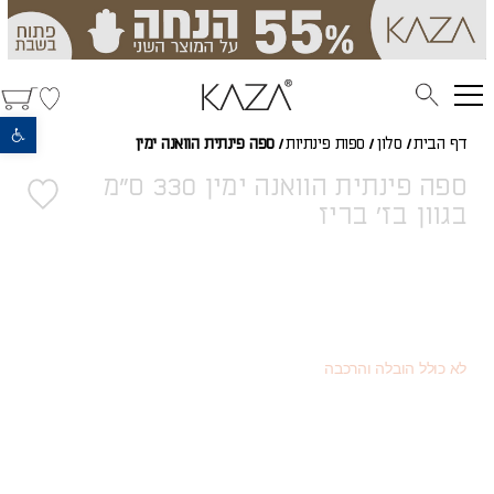
פתח סרגל נגישות
דף הבית
/
סלון
/
ספות פינתיות
/
ספה פינתית הוואנה ימין
ספה פינתית הוואנה ימין 330 ס"מ
בגוון בז' בריז
5,472
(כמוצר בודד - 20% הנחה)
₪
3,078
(או כמוצר שני - 55% הנחה)
₪
6,840
מחיר רגיל
₪
לא כולל הובלה והרכבה