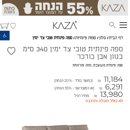
פתח סרגל נגישות
דף הבית
/
סלון
/
ספות פינתיות
/
ספה פינתית טובי צד ימין
ספה פינתית טובי צד ימין 340 ס"מ
בגוון אבן כורכר
ספה פינתית מעוצבת, נוחה ומרווחת
11,184
(כמוצר בודד - 20% הנחה)
₪
6,291
(או כמוצר שני - 55% הנחה)
₪
13,980
מחיר רגיל
₪
לא כולל הובלה והרכבה