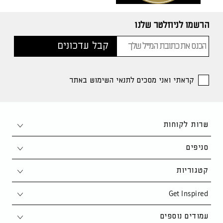
הרשמו לניוזלטר שלנו
קראתי ואני מסכים לתנאי השימוש באתר
שרות לקוחות
צור קשר
סניפים
1-700-50-80-90
חיפה
קטגוריות
support@kaza.co.il
פתח תקווה
Get Inspired
סלון
שאלות ותשובות
נתניה
פינת אוכל
סקנדינבי
עמודים נוספים