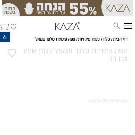
פתח סרגל נגישות
דף הבית
/
סלון
/
ספות פינתיות
/
ספה פינתית סלטו שמאל
ספה פינתית סלטו שמאל בגוון אפור
טודרה
7,984
(כמוצר בודד - 20% הנחה)
₪
4,491
(או כמוצר שני - 55% הנחה)
₪
9,980
מחיר רגיל
₪
לא כולל הובלה והרכבה