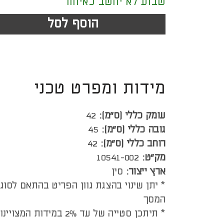
שבוע לא יחשב כאיחור
הוסף לסל
מידות ומפרט טכני
עומק כללי (ס”מ):
42
גובה כללי (ס”מ):
45
רוחב כללי (ס”מ):
42
מק"ט:
10541-002
ארץ ייצור:
סין
* יתן שינוי בהצגת גוון הפריט בהתאם לסוג
המסך
* תיתכן סטייה של עד 2% במידות המצויינות