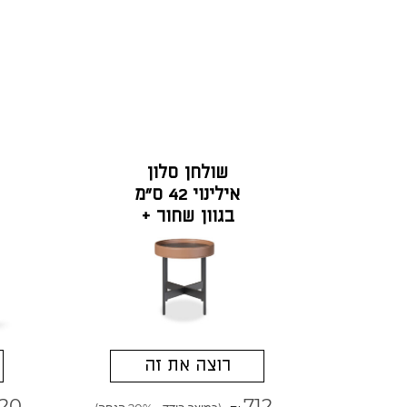
שולחן סלון
אילינוי 42 ס"מ
בגוון שחור +
חאקי
רוצה את זה
920
712