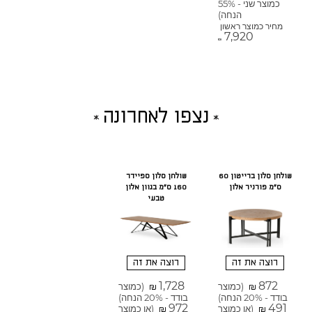
כמוצר שני - 55%
הנחה)
מחיר כמוצר ראשון
7,920
₪
נצפו לאחרונה
שולחן סלון ברייטון 60
שולחן סלון ספיידר
ס"מ פורניר אלון
160 ס"מ בגוון אלון
טבעי
רוצה את זה
רוצה את זה
1,728
872
(כמוצר
(כמוצר
₪
₪
בודד - 20% הנחה)
בודד - 20% הנחה)
972
491
(או כמוצר
(או כמוצר
₪
₪