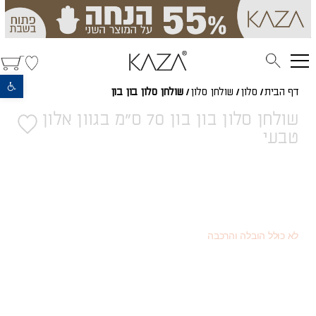
פתח סרגל נגישות
דף הבית
/
סלון
/
שולחן סלון
/
שולחן סלון בון בון
שולחן סלון בון בון 70 ס"מ בגוון אלון
טבעי
920
(כמוצר בודד - 20% הנחה)
₪
518
(או כמוצר שני - 55% הנחה)
₪
1,150
מחיר רגיל
₪
לא כולל הובלה והרכבה