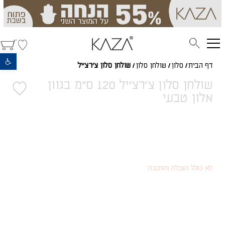
פתח סרגל נגישות
דף הבית
/
סלון
/
שולחן סלון
/
שולחן סלון צ'רצ'יל
שולחן סלון צ'רצ'יל 120 ס"מ בגוון
אלון טבעי
1,304
(כמוצר בודד - 20% הנחה)
₪
734
(או כמוצר שני - 55% הנחה)
₪
1,630
מחיר רגיל
₪
לא כולל הובלה והרכבה