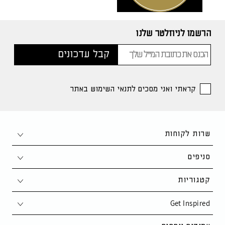
הרשמו לניוזלטר שלנו
קראתי ואני מסכים לתנאי השימוש באתר
שרות לקוחות
צור קשר
סניפים
1-700-50-80-90
חיפה
קטגוריות
support@kaza.co.il
פתח תקווה
Get Inspired
סלון
שאלות ותשובות
נתניה