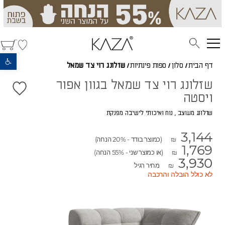
פתח סרגל נגישות
דף הבית
/
סלון
/
ספות פינתיות
/
שזלונג רוי צד שמאל
שזלונג רוי צד שמאל בגוון אפור
ויסטה
שזלונג מעוצב , נוח ואיכותי לישיבה מפנקת
3,144
(כמוצר בודד - 20% הנחה)
₪
1,769
(או כמוצר שני - 55% הנחה)
₪
3,930
מחיר רגיל
₪
לא כולל הובלה והרכבה