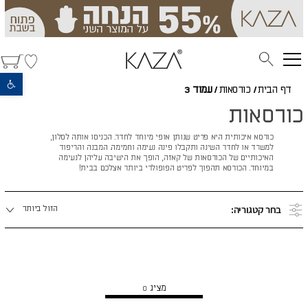
פתח סרגל נגישות
דף הבית
/
כורסאות
/
עמוד 3
כורסאות
כורסא איכותית היא פריט שנותן אופי מיוחד לחדר. הכניסו אותה לסלון,
למשרד או לחדר השינה ותקבלו פינה נעימה וחמימה. המבנה והריפוד
האיכותיים של הכורסאות של קאזה, הופך את הישיבה עליהן לנעימה
במיוחד. הכורסא תהפוך לפריט הפופולרי ביותר אצלכם בבית!
מיינו
בחר קטגוריה:
הזול ביותר
לפי:
הצג מוצרים נוספים
מציג
0