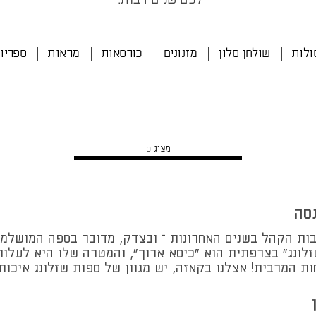
ולות
שולחן סלון
מזנונים
כורסאות
מראות
ספריו
מציג
0
גסה
יבות הקהל בשנים האחרונות – ובצדק, מדובר בספה המושל
"שזלונג" בצרפתית הוא "כיסא ארוך", והמטרה שלו היא לעל
ת המרבית! אצלנו בקאזה, יש מגוון של ספות שזלונג איכותי