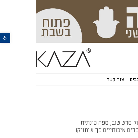
פתח סרגל נגישות
בים
צור קשר
מי שמבין בנוחות יודע שספה פינתית זה עולם אחר. בין אם לאירוח או לרביצה בבית מול סרט טוב, ספה פינתית 
מאפשרת לכם להתרווח באמת. הספות של קאזה מעוצבות בקפידה, ובנויות מחומרים ומבדים איכותייים כך שיחזיקו 