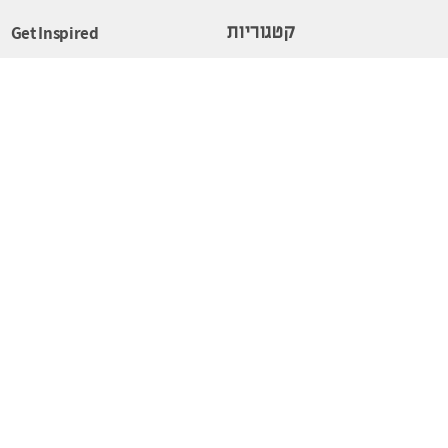
Get Inspired
קטגוריות
סלון
סקנדינבי
ווה
פינת אוכל
נורדי
חדר שינה
אורבני
לציון
כניסה לבית
מינימליסטי
המשרד הביתי
אקזוטי
נגישות