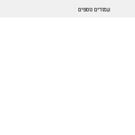
עמודים נוספים
מחירון הובלות ותנאי שירות
מגזין לעיצוב הבית
מבצעים