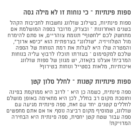
ספות פינתיות – כי נוחות זו לא מילה גסה
ספות פינתיות, בשילוב שזלונג נחשבות לחביבות הקהל
בשנים האחרונות – ובצדק, מדובר בספה המושלמת אם
מתחשק לכם "לחטוף" תנומת צוהריים, או סתם להימרח
מול הטלוויזיה. "שזלונג" בצרפתית הוא "כיסא ארוך",
והמטרה שלו היא לעלות את רמת הנוחות של הספה
שלכם למקסימום – בעזרתו תוכלו לרבוץ עליה בנוחות
המרבית! אצלנו בקאזה, יש מגוון של ספות שזלונג
איכותיות, מלאות בסטייל ונוחות בטירוף!
ספות פינתיות קטנות – לחלל סלון קטן
ספה פינתית, כשמה כן היא – לרוב היא ממוקמת בפינה
וחוסכת מקום רב בחלל, לכן היא מתאימה באופן מושלם
לחללים קטנים. יחד עם זאת, ספה פינתית מגיעה עם
שזלונג, שמוסיף מקום רביצה נוסף. אז אם אתם מחפשים
ספה עבור שטח קטן יחסית, ספה פינתית היא הבחירה
המדויקת!