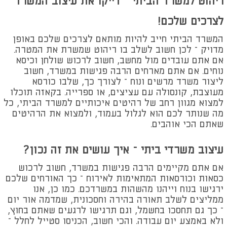
ריהוט למשרד הביתי – דייקו את עיצוב המשרד
לצרכים שלכם!
המשרד הביתי חייב להיות מותאם לצרכים שלכם באופן
מדויק – לכן חשוב לשלב בו ריהוט שמשרת את המטרה.
אם אתם עובדים מול מחשב, חשוב לרכוש שולחן וכיסא
נוחים. אם אתם מארחים הרבה פגישות במשרד, חשוב
ליצור משרד מרשים ונוח – לצורך כך, שלבו כורסא
מעוצבת, קונסולה עם עציצים, או ספרייה. בקאזה תוכלו
למצוא מגוון רחב של רהיטים איכותיים למשרד הביתי, כל
מה שנותר לכם הוא לגלול בעמוד, ולמצוא את הרהיטים
שאתם הכי אוהבים.
עיצוב משרדי ביתי – איך עושים את זה נכון?
אם אתם מקיימים הרבה פגישות במשרד, חשוב לרכוש
כסאות וכורסאות המתאימות לאירוח – כך האורחים שלכם
ירגישו בנוח וייהנו מהשהות במשרדכם. כמו כן, אנו
ממליצים לשלב תאורה בהירה וחסכונית, שמדמה אור יום
– כך גם תחסכו בחשמל, וגם תרגישו לרגעים שאתם בחוץ,
ולא באמצע יום עבודה. והכי חשוב, הכניסו סטייל לחלל –