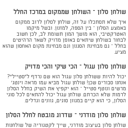
שולחן סלון – השולחן שממקום במרכז החלל
איך שלא תסתכלו על זה, שולחן לסלון לרוב ממקום
באמצע הסלון – בין הספה, למזנון. ובשל מיקמו
האטרקטיבי, הוא מושך המון תשומת לב, לכן חשוב
לבחור בשולחן שיתאים באופן מדויק לשאר הרהיטים
בחלל – גם מבחינת הסגנון וגם מבחינת מקום האחסון שהוא
מציע.
שולחן סלון עגול – הכי שיקי והכי מדויק
יכול להיות ששולחן סלון עגול הוא שם נרדף ל"סטייל"?
אנחנו סבורים שכן! שולחן עגול מביא עמו מראה וינטג'
מרשים ונוטף סטייל – הוא יקפיץ את השיק בחלל הסלון
לרמות שלא הכרתם. שולחן עגול יכול להתאים לכל סוגי
הסלון, כי הוא קיים במגוון סוגים, גוונים וגדלים.
שולחן סלון מודרני – שדרוג מובטח לחלל הסלון
שולחן סלון בעיצוב מודרני, שייך לקטגוריה של שולחנות