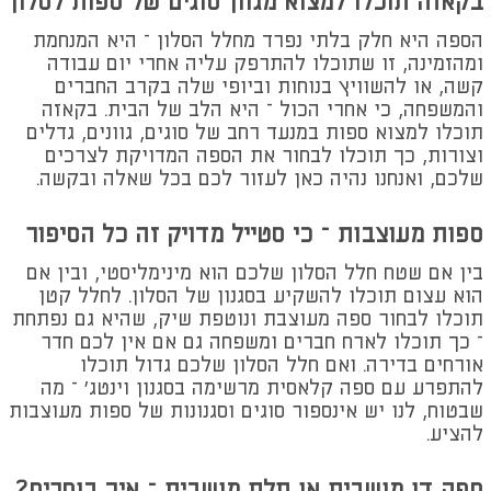
בקאזה תוכלו למצוא מגוון סוגים של ספות לסלון
הספה היא חלק בלתי נפרד מחלל הסלון – היא המנחמת
ומהזמינה, זו שתוכלו להתרפק עליה אחרי יום עבודה
קשה, או להשוויץ בנוחות וביופי שלה בקרב החברים
והמשפחה, כי אחרי הכול – היא הלב של הבית. בקאזה
תוכלו למצוא ספות במנעד רחב של סוגים, גוונים, גדלים
וצורות, כך תוכלו לבחור את הספה המדויקת לצרכים
שלכם, ואנחנו נהיה כאן לעזור לכם בכל שאלה ובקשה.
ספות מעוצבות – כי סטייל מדויק זה כל הסיפור
בין אם שטח חלל הסלון שלכם הוא מינימליסטי, ובין אם
הוא עצום תוכלו להשקיע בסגנון של הסלון. לחלל קטן
תוכלו לבחור ספה מעוצבת ונוטפת שיק, שהיא גם נפתחת
– כך תוכלו לארח חברים ומשפחה גם אם אין לכם חדר
אורחים בדירה. ואם חלל הסלון שלכם גדול תוכלו
להתפרע עם ספה קלאסית מרשימה בסגנון וינטג' – מה
שבטוח, לנו יש אינספור סוגים וסגנונות של ספות מעוצבות
להציע.
ספה דו מושבית או תלת מושבית – איך בוחרים?