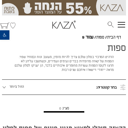
פתח סרגל נגישות
דף הבית
/
ספות
/
עמוד 9
ספות
הרהיט המרכזי בסלון שלכם צריך להיות מזמין, מעוצב ונוח ובמחיר שפוי.
הספות של קאזה מרופדות בבדים נעימים ועמידים, וכשתשבו עליהן לא
תרצו לקום! הספות עשויות מחומרים איכותיים בלבד, הן יעניקו לסלון שלכם
מראה ייחודי ויישארו איתכם שנים רבות.
מיינו
בחר קטגוריה:
הזול ביותר
לפי:
מציג
0