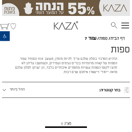
פתח סרגל נגישות
דף הבית
/
ספות
/
עמוד 7
ספות
הרהיט המרכזי בסלון שלכם צריך להיות מזמין, מעוצב ונוח ובמחיר שפוי.
הספות של קאזה מרופדות בבדים נעימים ועמידים, וכשתשבו עליהן לא
תרצו לקום! הספות עשויות מחומרים איכותיים בלבד, הן יעניקו לסלון שלכם
מראה ייחודי ויישארו איתכם שנים רבות.
מיינו
בחר קטגוריה:
הזול ביותר
לפי:
הצג מוצרים נוספים
מציג
0