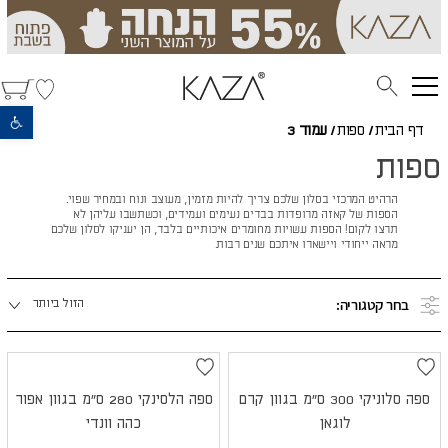
פתח סרגל נגישות
דף הבית
/
ספות
/
עמוד 3
ספות
הרהיט המרכזי בסלון שלכם צריך להיות מזמין, מעוצב ונוח ובמחיר שפוי.
הספות של קאזה מרופדות בבדים נעימים ועמידים, וכשתשבו עליהן לא
תרצו לקום! הספות עשויות מחומרים איכותיים בלבד, הן יעניקו לסלון שלכם
מראה ייחודי ויישארו איתכם שנים רבות.
מיינו
בחר קטגוריה:
הזול ביותר
לפי:
ספה סלוניקי 300 ס"מ בגוון קרם
ספה הלסינקי 280 ס"מ בגוון אפור
לוגאן
כהה וונדי