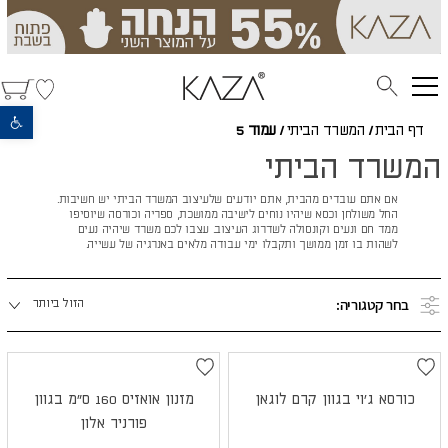
פתח סרגל נגישות
דף הבית
/
המשרד הביתי
/
עמוד 5
המשרד הביתי
אם אתם עובדים מהבית, אתם יודעים שלעיצוב המשרד הביתי יש חשיבות.
החל משולחן וכסא שיהיו נוחים לישיבה ממושכת, ספריה וכורסה שיוסיפו
ממד חם ונעים וקונסולה לשדרוג העיצוב. עצבו לכם משרד שיהיה נעים
לשהות בו זמן ממושך ותקבלו ימי עבודה מלאים באנרגיה של עשייה.
מיינו
בחר קטגוריה:
הזול ביותר
לפי:
כורסא ג'וי בגוון קרם לוגאן
מזנון אואזיס 160 ס"מ בגוון
פורניר אלון