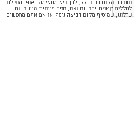
וחוסכת מקום רב בחלל, לכן היא מתאימה באופן מושלם
לחללים קטנים. יחד עם זאת, ספה פינתית מגיעה עם
שזלונג, שמוסיף מקום רביצה נוסף. אז אם אתם מחפשים
ספה עבור שטח קטן יחסית, ספה פינתית היא הבחירה
המדויקת!
ספות פינתיות גדולות – לחלל סלון גדול
מערכת ישיבה פינתית גדולה, בולטת ומרשימה - היא
משווה לחלל מראה שיקי ויוקרתי, והיא מתאימה להושבה
של מספר גדול של אנשים – כך תוכלו לארח מכל הלב.
יתרון נוסף ובולט של ספה פינתית גדולה, הוא
המודולריות שבה – כלומר, ניתן לפרק בקלות בין חלקי
הספה, מה שמסייע לנקות אותה, ואת הרצפה תחתיה ללא
קושי.
ספות פינתיות איכותיות
בקאזה תוכלו למצוא ספות פינתיות איכותיות, העשויות
מחומרי גלם משובחים – הספות שלנו מעוצבות ושיקיות,
והעיצוב שלהן מתכתב עם טרנדים עולמיים פופולריים -