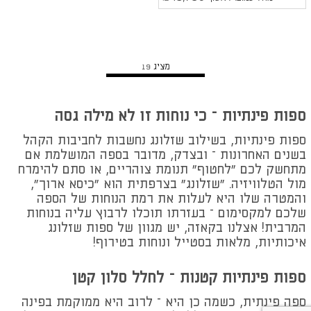
הצג מוצרים נוספים
מציג
19
ספות פינתיות – כי נוחות זו לא מילה גסה
ספות פינתיות, בשילוב שזלונג נחשבות לחביבות הקהל
בשנים האחרונות – ובצדק, מדובר בספה המושלמת אם
מתחשק לכם "לחטוף" תנומת צוהריים, או סתם להימרח
מול הטלוויזיה. "שזלונג" בצרפתית הוא "כיסא ארוך",
והמטרה שלו היא לעלות את רמת הנוחות של הספה
שלכם למקסימום – בעזרתו תוכלו לרבוץ עליה בנוחות
המרבית! אצלנו בקאזה, יש מגוון של ספות שזלונג
איכותיות, מלאות בסטייל ונוחות בטירוף!
ספות פינתיות קטנות – לחלל סלון קטן
ספה פינתית, כשמה כן היא – לרוב היא ממוקמת בפינה